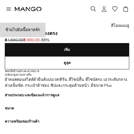
เลือกสี
สีโอเพนบลู
ข้ามไปยังเนื้อหาหลัก
กางเกงยีนส์ขาสั้นทรงตรง
฿ 1,590.00
฿ 990.00
-38%
ลดราคาเริ่มต้น [฿ 1,590.00 ]
ราคาปัจจุบัน [฿ 990.00 ]
เพิ่ม
ดูลุค
จัดส่งถึงบ้านอย่างสะดวกสบาย
ปกติ
เอวสูงปานกลาง
สั้น
ผ้าคอตตอนสไตล์ผ้ายีนส์แบบเวสเทิร์น. ดีไซน์สั้น. ดีไซน์ตรง. เอวระดับกลาง.
ห่วงเข็มขัด. กระเป๋าห้าช่อง. ซิปและกระดุมด้านหน้า. มีขนาด Plus
ส่วนประกอบ และข้อแนะนำการดูแล
ขนาด
ความพร้อมของร้านค้า