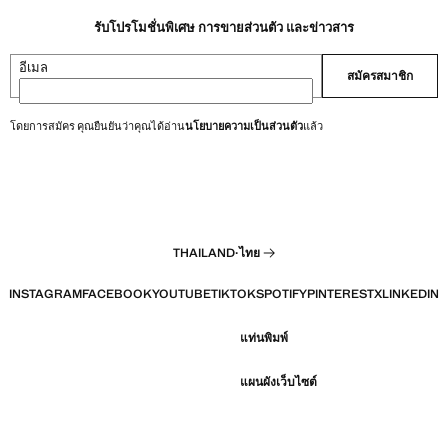
รับโปรโมชั่นพิเศษ การขายส่วนตัว และข่าวสาร
อีเมล
สมัครสมาชิก
โดยการสมัคร คุณยืนยันว่าคุณได้อ่าน
นโยบายความเป็นส่วนตัว
แล้ว
THAILAND
·
ไทย
INSTAGRAM
FACEBOOK
YOUTUBE
TIKTOK
SPOTIFY
PINTEREST
X
LINKEDIN
แท่นพิมพ์
แผนผังเว็บไซต์