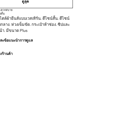
ดูลุค
งสะดวกสบาย
ง
สั้น
์ผ้ายีนส์แบบเวสเทิร์น. ดีไซน์สั้น. ดีไซน์
กลาง. ห่วงเข็มขัด. กระเป๋าห้าช่อง. ซิปและ
้า. มีขนาด Plus
และข้อแนะนำการดูแล
ร้านค้า