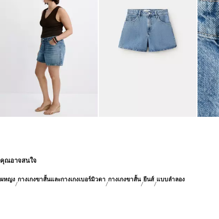
คุณอาจสนใจ
ผหญง
กางเกงขาสั้นและกางเกงเบอร์มิวดา
กางเกงขาสั้น
ยีนส์
แบบลำลอง