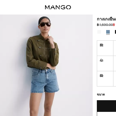
กางเกงยีน
฿ 1,590.00
฿
ลดราคาเริ่มต้
ราคาปัจจุบัน
เลือกสี
32
จัดส่งใน 
42
ไม่มี ฉันต
52
จัดส่งใน 
เหลือเพียงไม่กี่ชิ้น!
ไม่มี ฉันต้องการ
จัดส่งใน 10 ถึง 
ขนาด