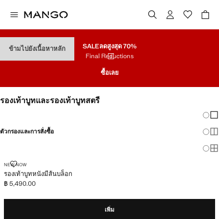
SALE
ลดสูงสุด 70%
ข้ามไปยังเนื้อหาหลัก
Final Reductions
ซื้อเลย
รองเท้าบูทและรองเท้าบูทสตรี
เปลี่
แส
ตัวกรองและการสั่งซื้อ
แส
แสด
รองเท้าบูทหนังมีส้นบล็อก
NEW NOW
รองเท้าบูทหนังมีส้นบล็อก
฿ 5,490.00
ราคาปัจจุบัน [฿ 5,490.00 ]
เพิ่ม