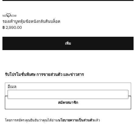
รองเท้าบูทหุ้มข้อหนังกลับส้นบล็อค
NEW NOW
รองเท้าบูทหุ้มข้อหนังกลับส้นบล็อค
฿ 2,990.00
ราคาปัจจุบัน [฿ 2,990.00 ]
เพิ่ม
รับโปรโมชั่นพิเศษ การขายส่วนตัว และข่าวสาร
อีเมล
สมัครสมาชิก
โดยการสมัคร คุณยืนยันว่าคุณได้อ่าน
นโยบายความเป็นส่วนตัว
แล้ว