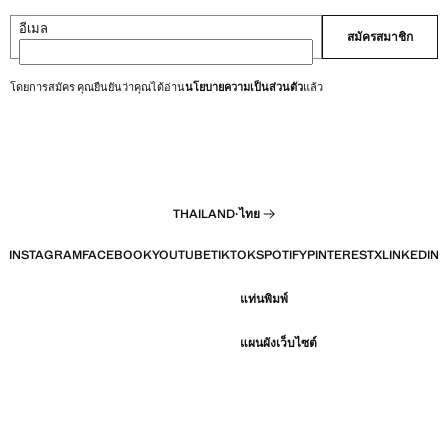
อีเมล
สมัครสมาชิก
โดยการสมัคร คุณยืนยันว่าคุณได้อ่าน
นโยบายความเป็นส่วนตัว
แล้ว
THAILAND
·
ไทย
INSTAGRAM
FACEBOOK
YOUTUBE
TIKTOK
SPOTIFY
PINTEREST
X
LINKEDIN
แท่นพิมพ์
แผนผังเว็บไซต์