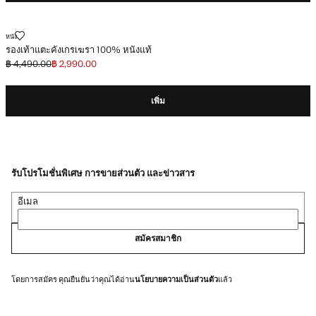
รองเท้าแตะคังเกรเฆรา 100% หนังแท้
หนัง
รองเท้าแตะคังเกรเฆรา 100% หนังแท้
฿ 4,490.00
฿ 2,990.00
ลดราคาเริ่มต้น [฿ 4,490.00 ]
ราคาปัจจุบัน [฿ 2,990.00 ]
เพิ่ม
รับโปรโมชั่นพิเศษ การขายส่วนตัว และข่าวสาร
อีเมล
สมัครสมาชิก
โดยการสมัคร คุณยืนยันว่าคุณได้อ่าน
นโยบายความเป็นส่วนตัว
แล้ว