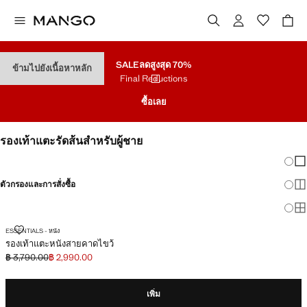
SALE
ลดสูงสุด 70%
ข้ามไปยังเนื้อหาหลัก
Final Reductions
ซื้อเลย
รองเท้าแตะรัดส้นสำหรับผู้ชาย
เปลี่
แส
ตัวกรองและการสั่งซื้อ
แส
แสด
รองเท้าแตะหนังสายคาดไขว้
ESSENTIALS - หนัง
รองเท้าแตะหนังสายคาดไขว้
฿ 3,790.00
฿ 2,990.00
ลดราคาเริ่มต้น [฿ 3,790.00 ]
ราคาปัจจุบัน [฿ 2,990.00 ]
เพิ่ม