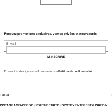
Recevez promotions exclusives, ventes privées et nouveautés
E-mail
M’INSCRIRE
En vous inscrivant, vous confirmez avoir lu la
Politique de confidentialité
.
TOGO
INSTAGRAM
FACEBOOK
YOUTUBE
TIKTOK
SPOTIFY
PINTEREST
X
LINKEDIN