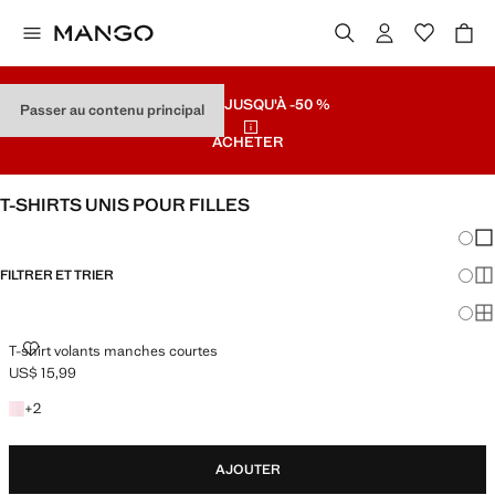
SOLDES
JUSQU'À -50 %
Passer au contenu principal
ACHETER
T-SHIRTS UNIS POUR FILLES
Chang
Aff
FILTRER ET TRIER
Aff
Af
T-SHIRT VOLANTS MANCHES COURTES
T-shirt volants manches courtes
US$ 15,99
Prix actuel [US$ 15,99 ]
+2 couleurs
+
2
AJOUTER