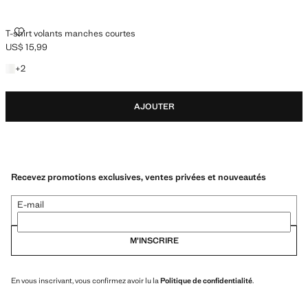
T-SHIRT VOLANTS MANCHES COURTES
T-shirt volants manches courtes
US$ 15,99
Prix actuel [US$ 15,99 ]
+2 couleurs
+
2
AJOUTER
Recevez promotions exclusives, ventes privées et nouveautés
E-mail
M’INSCRIRE
En vous inscrivant, vous confirmez avoir lu la
Politique de confidentialité
.