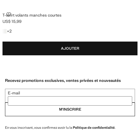
T-SHIRT VOLANTS MANCHES COURTES
T-shirt volants manches courtes
US$ 15,99
Prix actuel [US$ 15,99 ]
+2 couleurs
+
2
AJOUTER
Recevez promotions exclusives, ventes privées et nouveautés
E-mail
M’INSCRIRE
En vous inscrivant, vous confirmez avoir lu la
Politique de confidentialité
.