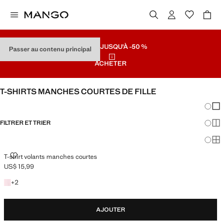
SOLDES
JUSQU'À -50 %
Passer au contenu principal
ACHETER
T-SHIRTS MANCHES COURTES DE FILLE
Chang
Aff
FILTRER ET TRIER
Aff
Af
T-SHIRT VOLANTS MANCHES COURTES
T-shirt volants manches courtes
US$ 15,99
Prix actuel [US$ 15,99 ]
+2 couleurs
+
2
AJOUTER