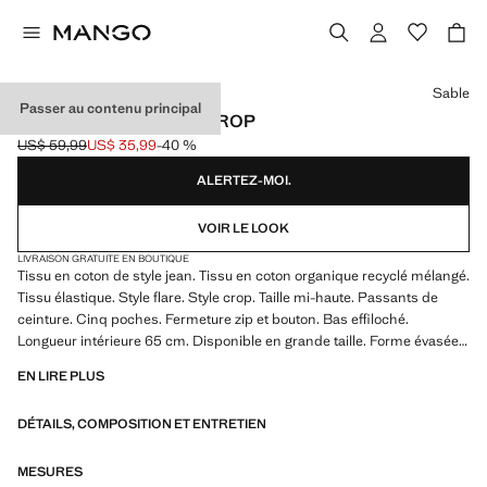
Choisissez une couleur
Sable
Passer au contenu principal
JEAN SIENNA FLARE CROP
US$ 59,99
US$ 35,99
-40 %
Prix initial barré [US$ 59,99 ]
Prix actuel [US$ 35,99 ]
ALERTEZ-MOI.
VOIR LE LOOK
LIVRAISON GRATUITE EN BOUTIQUE
Tissu en coton de style jean. Tissu en coton organique recyclé mélangé.
Tissu élastique. Style flare. Style crop. Taille mi-haute. Passants de
ceinture. Cinq poches. Fermeture zip et bouton. Bas effiloché.
Longueur intérieure 65 cm. Disponible en grande taille. Forme évasée.
Taille haute. Tissu confort élastique
EN LIRE PLUS
DÉTAILS, COMPOSITION ET ENTRETIEN
MESURES