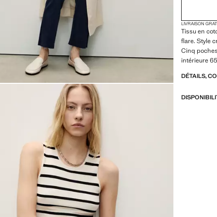
LIVRAISON GRA
Tissu en coto
flare. Style 
Cinq poches.
intérieure 6
DÉTAILS, C
DISPONIBIL