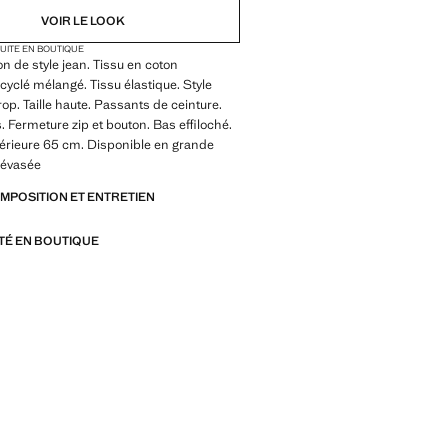
VOIR LE LOOK
TUITE EN BOUTIQUE
on de style jean. Tissu en coton
cyclé mélangé. Tissu élastique. Style
crop. Taille haute. Passants de ceinture.
 Fermeture zip et bouton. Bas effiloché.
érieure 65 cm. Disponible en grande
e évasée
OMPOSITION ET ENTRETIEN
ITÉ EN BOUTIQUE