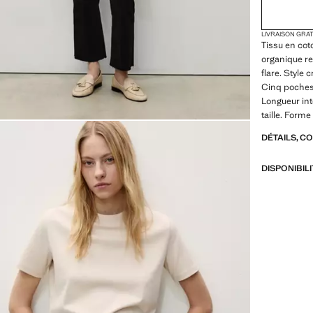
LIVRAISON GRA
Tissu en cot
organique re
flare. Style 
Cinq poches.
Longueur int
taille. Form
DÉTAILS, C
DISPONIBIL