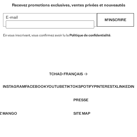
Recevez promotions exclusives, ventes privées et nouveautés
E-mail
M’INSCRIRE
En vous inscrivant, vous confirmez avoir lu la
Politique de confidentialité
.
TCHAD
·
FRANÇAIS
INSTAGRAM
FACEBOOK
YOUTUBE
TIKTOK
SPOTIFY
PINTEREST
X
LINKEDIN
PRESSE
EZ MANGO
SITE MAP