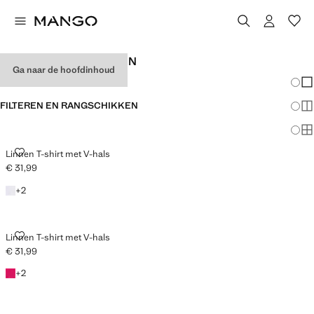
DAMESHEMDEN LINNEN
Ga naar de hoofdinhoud
Veran
En
FILTEREN EN RANGSCHIKKEN
Me
VERKRIJGBAAR PLUS
Ma
LINNEN T-SHIRT MET V-HALS
Linnen T-shirt met V-hals
€ 31,99
Huidige prijs [€ 31,99 ]
+ 2 kleuren
+
2
LINNEN T-SHIRT MET V-HALS
Linnen T-shirt met V-hals
€ 31,99
Huidige prijs [€ 31,99 ]
+ 2 kleuren
+
2