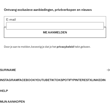
Ontvang exclusieve aanbiedingen, privéverkopen en nieuws
E-mail
ME AANMELDEN
Door je aan te melden, bevestig je dat je het
privacybeleid
hebt gelezen.
SURINAME
INSTAGRAM
FACEBOOK
YOUTUBE
TIKTOK
SPOTIFY
PINTEREST
X
LINKEDIN
HELP
MIJN AANKOPEN