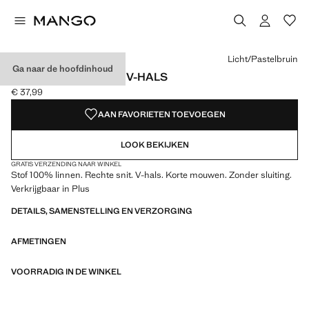
Kies een kleur
Licht/Pastelbruin
Ga naar de hoofdinhoud
LINNEN T-SHIRT MET V-HALS
€ 37,99
Huidige prijs [€ 37,99 ]
AAN FAVORIETEN TOEVOEGEN
LOOK BEKIJKEN
GRATIS VERZENDING NAAR WINKEL
Stof 100% linnen. Rechte snit. V-hals. Korte mouwen. Zonder sluiting.
Verkrijgbaar in Plus
DETAILS, SAMENSTELLING EN VERZORGING
AFMETINGEN
VOORRADIG IN DE WINKEL