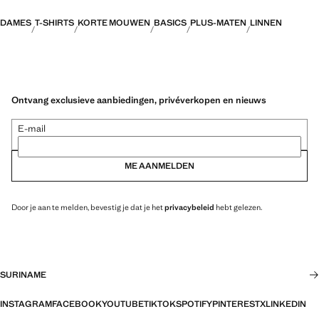
DAMES
T-SHIRTS
KORTE MOUWEN
BASICS
PLUS-MATEN
LINNEN
Ontvang exclusieve aanbiedingen, privéverkopen en nieuws
E-mail
ME AANMELDEN
Door je aan te melden, bevestig je dat je het
privacybeleid
hebt gelezen.
SURINAME
INSTAGRAM
FACEBOOK
YOUTUBE
TIKTOK
SPOTIFY
PINTEREST
X
LINKEDIN