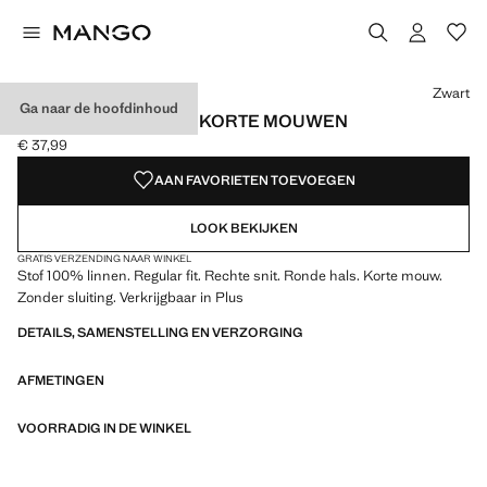
Kies een kleur
Kleur Zwart geselecteerd
Kleur Gebroken wit
Kleur Rood
Zwart
Ga naar de hoofdinhoud
LINNEN T-SHIRT MET KORTE MOUWEN
€ 37,99
Huidige prijs [€ 37,99 ]
AAN FAVORIETEN TOEVOEGEN
LOOK BEKIJKEN
GRATIS VERZENDING NAAR WINKEL
Stof 100% linnen. Regular fit. Rechte snit. Ronde hals. Korte mouw.
Zonder sluiting. Verkrijgbaar in Plus
DETAILS, SAMENSTELLING EN VERZORGING
AFMETINGEN
VOORRADIG IN DE WINKEL