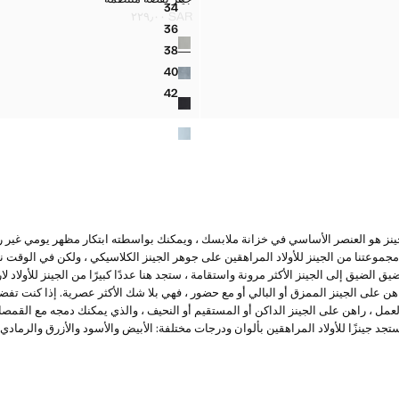
المقاسات
34
سق
جينز بقصة منتظمة
SAR ٢٢٩٫٠٠
السعر الحالي [SAR ٢٢٩٫٠٠ ]
36
الألوان
سق
جينز بقصة منتظمة
38
سق
جينز بقصة منتظمة
40
سق
جينز بقصة منتظمة
42
سق
جينز بقصة منتظمة
Mango نعلم أن الجينز هو العنصر الأساسي في خزانة ملابسك ، ويمكنك بواسطته ابتكار مظهر يومي 
جموعتنا من الجينز للأولاد المراهقين على جوهر الجينز الكلاسيكي ، ولكن في الوقت 
 الضيق إلى الجينز الأكثر مرونة واستقامة ، ستجد هنا عددًا كبيرًا من الجينز للأولاد لا
على الجينز الممزق أو البالي أو مع حضور ، فهي بلا شك الأكثر عصرية. إذا كنت تفضل 
لعمل ، راهن على الجينز الداكن أو المستقيم أو النحيف ، والذي يمكنك دمجه مع القمص
لاد الأنيقة. في Mango Teen ، ستجد جينزًا للأولاد المراهقين بألوان ودرجات مختلفة: الأبيض والأسود والأزرق و