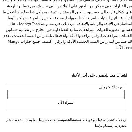
ستجعلك فساتين ضيوف الزفاف تبرز. تتضمن مجموعة Mango Teen مجموعة واسعة
من الخيارات حتى تتمكن من العثور على الملابس التي تناسبك. من فساتين الرقبة
على شكل قارب إلى جمبسوت العنق المستدير ، تم تصميم كل قطعة لإبراز أفضل ما
لديك. فساتين الفتيات المراهقات الطويلة ليست فقط خيارا للموضة ، ولكنها أيضا
استثمار في الأناقة والراحة. بالإضافة إلى ذلك ، في مجموعة Mango Teen ، هناك
فساتين قصيرة للفتيات المراهقات مثالية لقضاء ليلة في الخارج. تم تصميم فساتين
الفتيات المراهقات لتوفير الراحة والأناقة. وللاحتفال بليلة رأس السنة الجديدة ، تقدم
لك فساتين ليلة رأس السنة الجديدة الأناقة والرقي. اكتشف جميع خيارات Mango
Teen الآن!
اشترك معنا للحصول على أخر الأخبار
البريد الإلكتروني
اشترك الأن
من خلال الاشتراك، فإنك توافق على
سياسة الخصوصية
الخاصة بنا ونقل معلوماتك الشخصية عبر
الحدود إلى إسبانيا وأيرلندا.