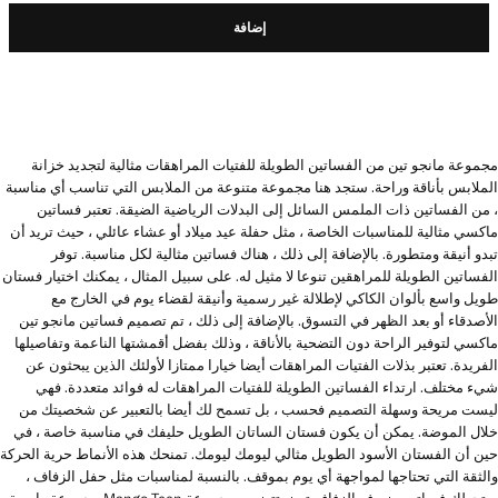
إضافة
مجموعة مانجو تين من الفساتين الطويلة للفتيات المراهقات مثالية لتجديد خزانة
الملابس بأناقة وراحة. ستجد هنا مجموعة متنوعة من الملابس التي تناسب أي مناسبة
، من الفساتين ذات الملمس السائل إلى البدلات الرياضية الضيقة. تعتبر فساتين
ماكسي مثالية للمناسبات الخاصة ، مثل حفلة عيد ميلاد أو عشاء عائلي ، حيث تريد أن
تبدو أنيقة ومتطورة. بالإضافة إلى ذلك ، هناك فساتين مثالية لكل مناسبة. توفر
الفساتين الطويلة للمراهقين تنوعا لا مثيل له. على سبيل المثال ، يمكنك اختيار فستان
طويل واسع بألوان الكاكي لإطلالة غير رسمية وأنيقة لقضاء يوم في الخارج مع
الأصدقاء أو بعد الظهر في التسوق. بالإضافة إلى ذلك ، تم تصميم فساتين مانجو تين
ماكسي لتوفير الراحة دون التضحية بالأناقة ، وذلك بفضل أقمشتها الناعمة وتفاصيلها
الفريدة. تعتبر بذلات الفتيات المراهقات أيضا خيارا ممتازا لأولئك الذين يبحثون عن
شيء مختلف. ارتداء الفساتين الطويلة للفتيات المراهقات له فوائد متعددة. فهي
ليست مريحة وسهلة التصميم فحسب ، بل تسمح لك أيضا بالتعبير عن شخصيتك من
خلال الموضة. يمكن أن يكون فستان الساتان الطويل حليفك في مناسبة خاصة ، في
حين أن الفستان الأسود الطويل مثالي ليومك ليومك. تمنحك هذه الأنماط حرية الحركة
والثقة التي تحتاجها لمواجهة أي يوم بموقف. بالنسبة لمناسبات مثل حفل الزفاف ،