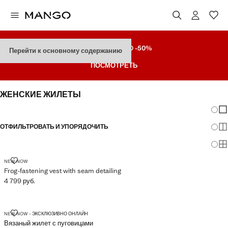
РАСПРОДАЖА
ДO -50%
Перейти к основному содержанию
ПОСМОТРЕТЬ
ЖЕНСКИЕ ЖИЛЕТЫ
Измен
По
ОТФИЛЬТРОВАТЬ И УПОРЯДОЧИТЬ
По
По
FROG-FASTENING VEST WITH SEAM DETAILING
NEW NOW
Frog-fastening vest with seam detailing
4 799 руб.
Текущая цена [4 799 руб. ]
ВЯЗАНЫЙ ЖИЛЕТ С ПУГОВИЦАМИ
NEW NOW - ЭКСКЛЮЗИВНО ОНЛАЙН
Вязаный жилет с пуговицами