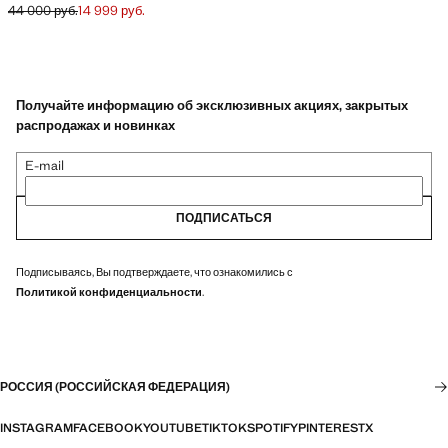
44 000 руб.
14 999 руб.
Начальная цена зачеркнута [44 000 руб. ]
Текущая цена [14 999 руб. ]
Получайте информацию об эксклюзивных акциях, закрытых
распродажах и новинках
E-mail
ПОДПИСАТЬСЯ
Подписываясь, Вы подтверждаете, что ознакомились с
Политикой конфиденциальности
.
РОССИЯ (РОССИЙСКАЯ ФЕДЕРАЦИЯ)
INSTAGRAM
FACEBOOK
YOUTUBE
TIKTOK
SPOTIFY
PINTEREST
X