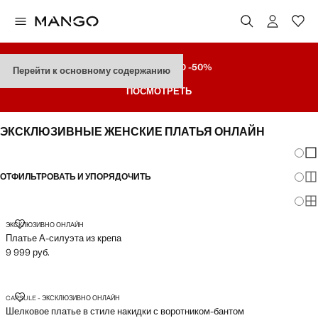
РАСПРОДАЖА
ДO -50%
Перейти к основному содержанию
ПОСМОТРЕТЬ
ЭКСКЛЮЗИВНЫЕ ЖЕНСКИЕ ПЛАТЬЯ ОНЛАЙН
Измен
По
ОТФИЛЬТРОВАТЬ И УПОРЯДОЧИТЬ
По
По
ПЛАТЬЕ А-СИЛУЭТА ИЗ КРЕПА
ЭКСКЛЮЗИВНО ОНЛАЙН
Платье А-силуэта из крепа
9 999 руб.
Текущая цена [9 999 руб. ]
ШЕЛКОВОЕ ПЛАТЬЕ В СТИЛЕ НАКИДКИ С ВОРОТНИКОМ-БАНТОМ
CAPSULE - ЭКСКЛЮЗИВНО ОНЛАЙН
Шелковое платье в стиле накидки с воротником-бантом