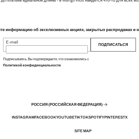
 до платьев идеальной длины - в Mango Kids найдется что-то для всех во
те информацию об эксклюзивных акциях, закрытых распродажах и 
E-mail
ПОДПИСАТЬСЯ
Подписываясь, Вы подтверждаете, что ознакомились с
Политикой конфиденциальности
.
РОССИЯ (РОССИЙСКАЯ ФЕДЕРАЦИЯ)
INSTAGRAM
FACEBOOK
YOUTUBE
TIKTOK
SPOTIFY
PINTEREST
X
SITE MAP