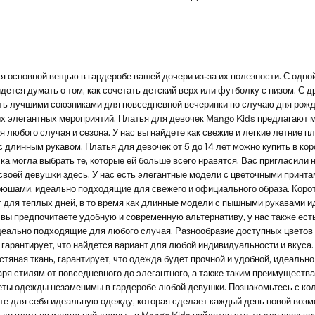
Текущая цена [4 999 руб. ]
 основной вещью в гардеробе вашей дочери из-за их полезности. С одной
идется думать о том, как сочетать детский верх или футболку с низом. С д
ать лучшими союзниками для повседневной вечеринки по случаю дня рожде
х элегантных мероприятий. Платья для девочек Mango Kids предлагают
 любого случая и сезона. У нас вы найдете как свежие и легкие летние пл
с длинным рукавом. Платья для девочек от 5 до 14 лет можно купить в ко
а могла выбрать те, которые ей больше всего нравятся. Вас пригласили
своей девушки здесь. У нас есть элегантные модели с цветочными принта
рюшами, идеально подходящие для свежего и официального образа. Корот
 для теплых дней, в то время как длинные модели с пышными рукавами и
вы предпочитаете удобную и современную альтернативу, у нас также ест
деально подходящие для любого случая. Разнообразие доступных цветов и
 гарантирует, что найдется вариант для любой индивидуальности и вкуса.
тяная ткань, гарантирует, что одежда будет прочной и удобной, идеальн
ря стилям от повседневного до элегантного, а также таким преимущества
еты одежды незаменимы в гардеробе любой девушки. Познакомьтесь с ко
йте для себя идеальную одежду, которая сделает каждый день новой воз