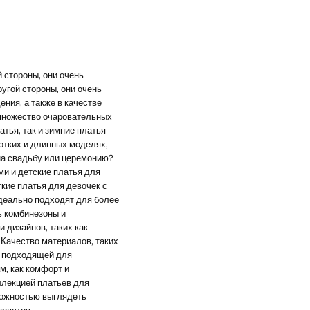
 стороны, они очень
ругой стороны, они очень
ния, а также в качестве
 множество очаровательных
атья, так и зимние платья
ротких и длинных моделях,
 на свадьбу или церемонию?
ми и детские платья для
кие платья для девочек с
деально подходят для более
ь комбинезоны и
 дизайнов, таких как
 Качество материалов, таких
о подходящей для
м, как комфорт и
ллекцией платьев для
можностью выглядеть