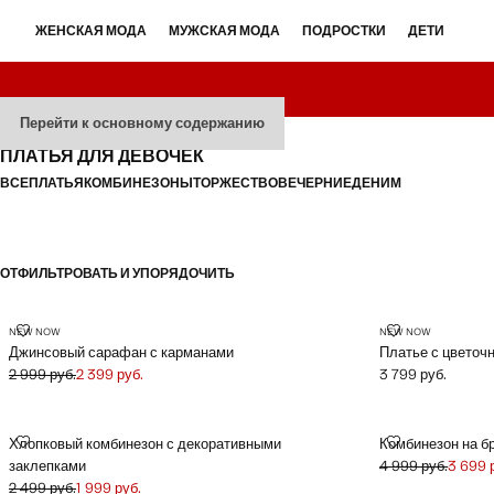
ЖЕНСКАЯ МОДА
МУЖСКАЯ МОДА
ПОДРОСТКИ
ДЕТИ
Перейти к основному содержанию
ПЛАТЬЯ ДЛЯ ДЕВОЧЕК
ВСЕ
ПЛАТЬЯ
КОМБИНЕЗОНЫ
ТОРЖЕСТВО
ВЕЧЕРНИЕ
ДЕНИМ
ОТФИЛЬТРОВАТЬ И УПОРЯДОЧИТЬ
ДЖИНСОВЫЙ САРАФАН С КАРМАНАМИ
ПЛАТЬЕ С Ц
NEW NOW
NEW NOW
Джинсовый сарафан с карманами
Платье с цветоч
2 999 руб.
2 399 руб.
3 799 руб.
Начальная цена зачеркнута [2 999 руб. ]
Текущая цена [2 399 руб. ]
Текущая цена [3 7
ХЛОПКОВЫЙ КОМБИНЕЗОН С ДЕКОРАТИВНЫМИ ЗАКЛЕПКАМИ
КОМБИНЕЗОН
Хлопковый комбинезон с декоративными
Комбинезон на б
заклепками
4 999 руб.
3 699 
Начальная цена з
Текущая цена [3 6
2 499 руб.
1 999 руб.