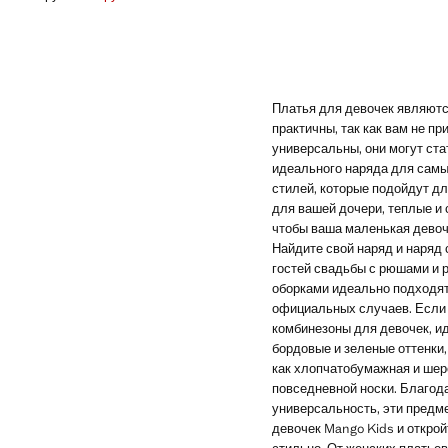
Начальная цена зачеркнута [2 499 руб. ]
Текущая цена [1 999 руб. ]
Платья для девочек являются
практичны, так как вам не пр
универсальны, они могут ст
идеального наряда для самы
стилей, которые подойдут для
для вашей дочери, теплые и 
чтобы ваша маленькая девочк
Найдите свой наряд и наряд 
гостей свадьбы с рюшами и 
оборками идеально подходят
официальных случаев. Если 
комбинезоны для девочек, и
бордовые и зеленые оттенки,
как хлопчатобумажная и шерс
повседневной носки. Благода
универсальность, эти предм
девочек Mango Kids и откро