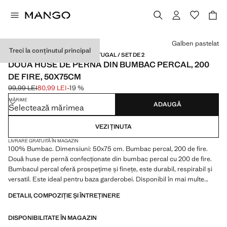
Selectează o culoare
Galben pastelat
Treci la conținutul principal
BUMBAC PERCAL / MADE IN PORTUGAL / SET DE 2
DOUĂ HUSE DE PERNĂ DIN BUMBAC PERCAL, 200
DE FIRE, 50X75CM
99,99 LEI
80,99 LEI
-19 %
Preț inițial tăiat [99,99 LEI ]
Preț actual [80,99 LEI ]
MĂRIME
ADAUGĂ
Selectează mărimea
VEZI ȚINUTA
LIVRARE GRATUITĂ ÎN MAGAZIN
100% Bumbac. Dimensiuni: 50x75 cm. Bumbac percal, 200 de fire.
Două huse de pernă confecționate din bumbac percal cu 200 de fire.
Bumbacul percal oferă prospețime și finețe, este durabil, respirabil și
versatil. Este ideal pentru baza garderobei. Disponibil în mai multe
culori. Se potrivește cu mai multe produse din colecție. Nu include
DETALII, COMPOZIȚIE ȘI ÎNTREȚINERE
umplutură. Produs la reducere
DISPONIBILITATE ÎN MAGAZIN