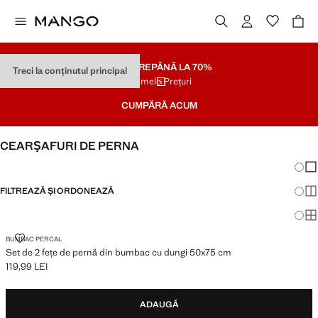
SOLDARE
PÂNĂ LA 70%
Treci la conținutul principal
Ultimele Prețuri
CUMPĂRĂ ACUM
CEARŞAFURI DE PERNA
Schim
Afi
FILTREAZĂ ȘI ORDONEAZĂ
Afi
Afi
SET DE 2 FEȚE DE PERNĂ DIN BUMBAC CU DUNGI 50X75 CM
BUMBAC PERCAL
Set de 2 fețe de pernă din bumbac cu dungi 50x75 cm
119,99 LEI
Preț actual [119,99 LEI ]
ADAUGĂ