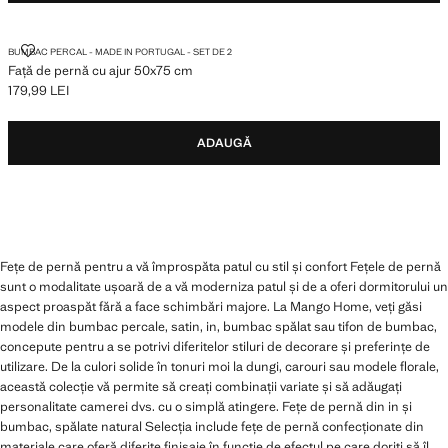
FAȚĂ DE PERNĂ CU AJUR 50X75 CM
BUMBAC PERCAL - MADE IN PORTUGAL - SET DE 2
Față de pernă cu ajur 50x75 cm
179,99 LEI
Preț actual [179,99 LEI ]
ADAUGĂ
Fețe de pernă pentru a vă împrospăta patul cu stil și confort Fețele de pernă
sunt o modalitate ușoară de a vă moderniza patul și de a oferi dormitorului un
aspect proaspăt fără a face schimbări majore. La Mango Home, veți găsi
modele din bumbac percale, satin, in, bumbac spălat sau tifon de bumbac,
concepute pentru a se potrivi diferitelor stiluri de decorare și preferințe de
utilizare. De la culori solide în tonuri moi la dungi, carouri sau modele florale,
această colecție vă permite să creați combinații variate și să adăugați
personalitate camerei dvs. cu o simplă atingere. Fețe de pernă din in și
bumbac, spălate natural Selecția include fețe de pernă confecționate din
materiale care oferă diferite finisaje în funcție de efectul pe care doriți să îl