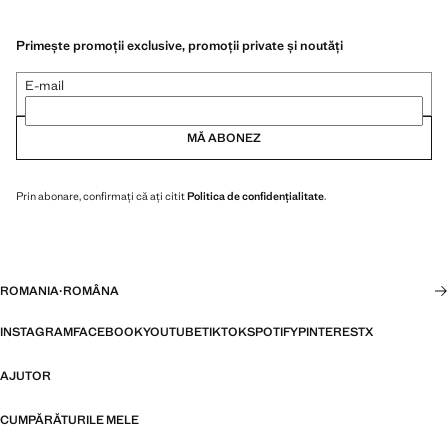
Primește promoții exclusive, promoții private și noutăți
E-mail
MĂ ABONEZ
Prin abonare, confirmați că ați citit
Politica de confidențialitate
.
ROMANIA
·
ROMÂNA
INSTAGRAM
FACEBOOK
YOUTUBE
TIKTOK
SPOTIFY
PINTEREST
X
AJUTOR
CUMPĂRĂTURILE MELE