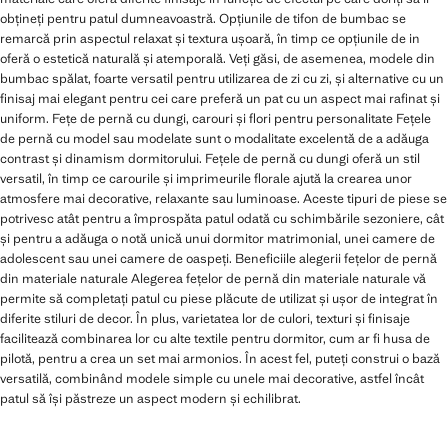
obțineți pentru patul dumneavoastră. Opțiunile de tifon de bumbac se
remarcă prin aspectul relaxat și textura ușoară, în timp ce opțiunile de in
oferă o estetică naturală și atemporală. Veți găsi, de asemenea, modele din
bumbac spălat, foarte versatil pentru utilizarea de zi cu zi, și alternative cu un
finisaj mai elegant pentru cei care preferă un pat cu un aspect mai rafinat și
uniform. Fețe de pernă cu dungi, carouri și flori pentru personalitate Fețele
de pernă cu model sau modelate sunt o modalitate excelentă de a adăuga
contrast și dinamism dormitorului. Fețele de pernă cu dungi oferă un stil
versatil, în timp ce carourile și imprimeurile florale ajută la crearea unor
atmosfere mai decorative, relaxante sau luminoase. Aceste tipuri de piese se
potrivesc atât pentru a împrospăta patul odată cu schimbările sezoniere, cât
și pentru a adăuga o notă unică unui dormitor matrimonial, unei camere de
adolescent sau unei camere de oaspeți. Beneficiile alegerii fețelor de pernă
din materiale naturale Alegerea fețelor de pernă din materiale naturale vă
permite să completați patul cu piese plăcute de utilizat și ușor de integrat în
diferite stiluri de decor. În plus, varietatea lor de culori, texturi și finisaje
facilitează combinarea lor cu alte textile pentru dormitor, cum ar fi husa de
pilotă, pentru a crea un set mai armonios. În acest fel, puteți construi o bază
versatilă, combinând modele simple cu unele mai decorative, astfel încât
patul să își păstreze un aspect modern și echilibrat.