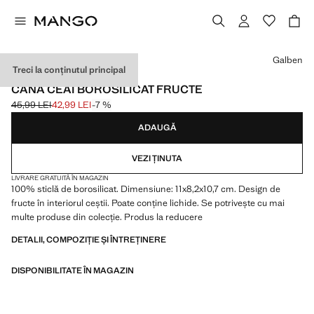
Selectează o culoare
Galben
Treci la conținutul principal
STICLĂ BOROSILICATĂ
CANĂ CEAI BOROSILICAT FRUCTE
45,99 LEI
42,99 LEI
-7 %
Preț inițial tăiat [45,99 LEI ]
Preț actual [42,99 LEI ]
ADAUGĂ
VEZI ȚINUTA
LIVRARE GRATUITĂ ÎN MAGAZIN
100% sticlă de borosilicat. Dimensiune: 11x8,2x10,7 cm. Design de
fructe în interiorul ceștii. Poate conține lichide. Se potrivește cu mai
multe produse din colecție. Produs la reducere
DETALII, COMPOZIȚIE ȘI ÎNTREȚINERE
DISPONIBILITATE ÎN MAGAZIN