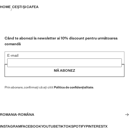
HOME
CEȘTI ȘI CAFEA
Când te abonezi la newsletter ai 10% discount pentru următoarea
comandă
E-mail
MĂ ABONEZ
Prin abonare, confirmați că ați citit
Politica de confidențialitate
.
ROMANIA
·
ROMÂNA
INSTAGRAM
FACEBOOK
YOUTUBE
TIKTOK
SPOTIFY
PINTEREST
X