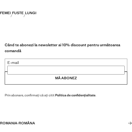
FEMEI
FUSTE
LUNGI
Când te abonezi la newsletter ai 10% discount pentru următoarea
comandă
E-mail
MĂ ABONEZ
Prin abonare, confirmați că ați citit
Politica de confidențialitate
.
ROMANIA
·
ROMÂNA