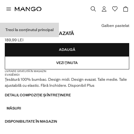
Selectează o culoare
Galben pastelat
Treci la conținutul principal
FUSTĂ DIN BUMBAC EVAZATĂ
189,99 LEI
Preț actual [189,99 LEI ]
ADAUGĂ
VEZI ȚINUTA
LIVRARE GRATUITĂ ÎN MAGAZIN
EVASÉ
MIDI
Țesătură 100% bumbac. Design midi. Design evazat. Talie medie. Talie
ajustabilă cu elastic. Fără închidere. Disponibil Plus
DETALII, COMPOZIȚIE ȘI ÎNTREȚINERE
MĂSURI
DISPONIBILITATE ÎN MAGAZIN