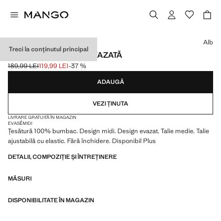
Selectează o culoare
Alb
Treci la conținutul principal
FUSTĂ DIN BUMBAC EVAZATĂ
189,99 LEI
119,99 LEI
-37 %
Preț inițial tăiat [189,99 LEI ]
Preț actual [119,99 LEI ]
ADAUGĂ
VEZI ȚINUTA
LIVRARE GRATUITĂ ÎN MAGAZIN
EVASÉ
MIDI
Țesătură 100% bumbac. Design midi. Design evazat. Talie medie. Talie
ajustabilă cu elastic. Fără închidere. Disponibil Plus
DETALII, COMPOZIȚIE ȘI ÎNTREȚINERE
MĂSURI
DISPONIBILITATE ÎN MAGAZIN