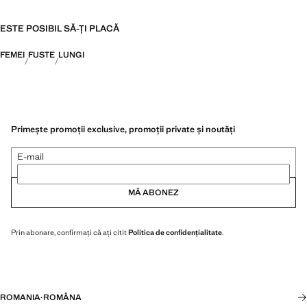
ESTE POSIBIL SĂ-ȚI PLACĂ
FEMEI
FUSTE
LUNGI
Primește promoții exclusive, promoții private și noutăți
E-mail
MĂ ABONEZ
Prin abonare, confirmați că ați citit
Politica de confidențialitate
.
ROMANIA
·
ROMÂNA