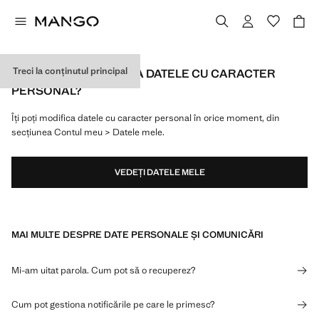
Treci la conținutul principal
CUM ÎMI POT MODIFICA DATELE CU CARACTER
PERSONAL?
Îți poți modifica datele cu caracter personal în orice moment, din
secțiunea Contul meu > Datele mele.
VEDEȚI DATELE MELE
MAI MULTE DESPRE DATE PERSONALE ȘI COMUNICĂRI
Mi-am uitat parola. Cum pot să o recuperez?
Cum pot gestiona notificările pe care le primesc?