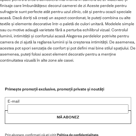
finisaje care îmbunătățesc decorul camerei de zi Aceste perdele pentru
sufragerie sunt perfecte atât pentru uzul zilnic, cât și pentru ocazii speciale
acasă. Dacă doriți să creați un aspect coordonat, le puteți combina cu alte
textile și elemente decorative într-o paletă de culori unitară. Modelele simple
sau cu motive adaugă varietate fără a perturba echilibrul vizual. Controlul
luminii, intimității și confortului acasă Alegerea perdelelor potrivite pentru
camera de zi ajută la reglarea luminii și la creșterea intimității. De asemenea,
acestea pot spori senzația de confort și pot defini mai bine stilul spațiului. De
asemenea, puteți folosi acest element decorativ pentru a menține
continuitatea vizuală în alte zone ale casei.
Primește promoții exclusive, promoții private și noutăți
E-mail
MĂ ABONEZ
Prin abonare, confirmați că ați citit
Politica de confidențialitate
.