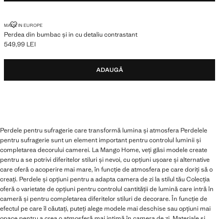
PERDEA DIN BUMBAC ȘI IN CU DETALIU CONTRASTANT
MADE IN EUROPE
Perdea din bumbac și in cu detaliu contrastant
549,99 LEI
Preț actual [549,99 LEI ]
ADAUGĂ
Perdele pentru sufragerie care transformă lumina și atmosfera Perdelele
pentru sufragerie sunt un element important pentru controlul luminii și
completarea decorului camerei. La Mango Home, veți găsi modele create
pentru a se potrivi diferitelor stiluri și nevoi, cu opțiuni ușoare și alternative
care oferă o acoperire mai mare, în funcție de atmosfera pe care doriți să o
creați. Perdele și opțiuni pentru a adapta camera de zi la stilul tău Colecția
oferă o varietate de opțiuni pentru controlul cantității de lumină care intră în
cameră și pentru completarea diferitelor stiluri de decorare. În funcție de
efectul pe care îl căutați, puteți alege modele mai deschise sau opțiuni mai
opace pentru a crea o atmosferă mai intimă în camera de zi. Materiale și