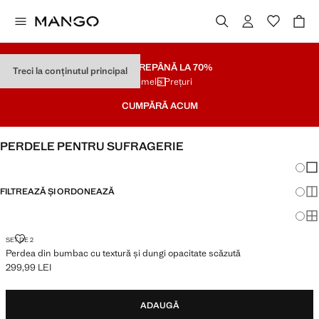
SOLDARE
PÂNĂ LA 70%
Treci la conținutul principal
Ultimele Prețuri
CUMPĂRĂ ACUM
PERDELE PENTRU SUFRAGERIE
Schim
Afi
FILTREAZĂ ȘI ORDONEAZĂ
Afi
Afi
PERDEA DIN BUMBAC CU TEXTURĂ ȘI DUNGI OPACITATE SCĂZUTĂ
SET DE 2
Perdea din bumbac cu textură și dungi opacitate scăzută
299,99 LEI
Preț actual [299,99 LEI ]
ADAUGĂ