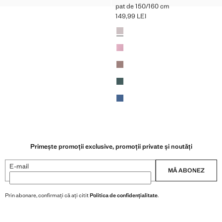
pat de 150/160 cm
149,99 LEI
9 LEI ]
Preț actual [149,99 LEI ]
Culori
Primește promoții exclusive, promoții private și noutăți
E-mail
MĂ ABONEZ
Prin abonare, confirmați că ați citit
Politica de confidențialitate
.