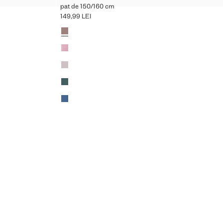
pat de 150/160 cm
149,99 LEI
Preț actual [149,99 LEI ]
Culori