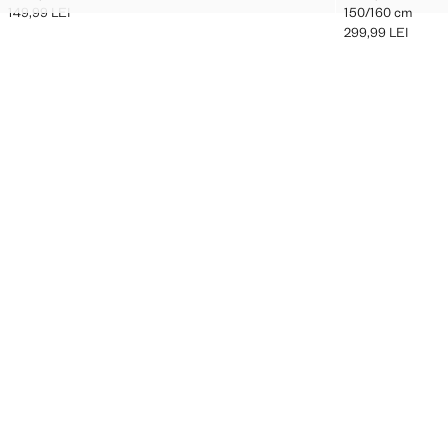
149,99 LEI
150/160 cm
Preț actual [149,99 LEI ]
299,99 LEI
Preț actual [299,9