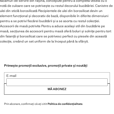
tacâmuri de servire din rășină, concepute pentru a completa vesela cu o
notă de culoare care se potrivește cu restul decorului bucătăriei. Canistre de
ulei din sticlă borosilicată Recipientele de ulei din borosilicat devin un
element funcțional și decorativ de bază, disponibile în diferite dimensiuni
pentru a se potrivi fiecărei bucătării și a se asorta cu restul colecției.
Accesorii de masă potrivite Pentru a aduce același stil din bucătărie pe
masă, secțiunea de accesorii pentru masă oferă boluri și solnițe pentru tort
din faianță și borosilicat care se potrivesc perfect cu piesele din această
colecție, creând un set uniform de la început până la sfârșit.
Primește promoții exclusive, promoții private și noutăți
E-mail
MĂ ABONEZ
Prin abonare, confirmați că ați citit
Politica de confidențialitate
.