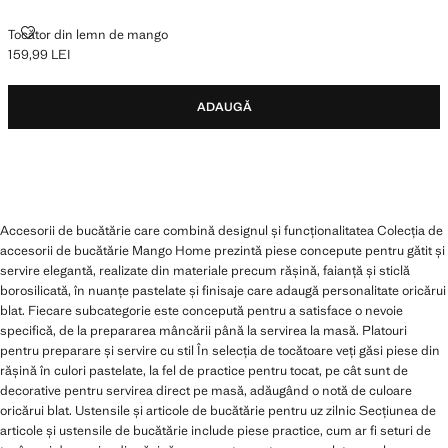
TOCĂTOR DIN LEMN DE MANGO
Tocător din lemn de mango
159,99 LEI
Preț actual [159,99 LEI ]
ADAUGĂ
Accesorii de bucătărie care combină designul și funcționalitatea Colecția de
accesorii de bucătărie Mango Home prezintă piese concepute pentru gătit și
servire elegantă, realizate din materiale precum rășină, faianță și sticlă
borosilicată, în nuanțe pastelate și finisaje care adaugă personalitate oricărui
blat. Fiecare subcategorie este concepută pentru a satisface o nevoie
specifică, de la prepararea mâncării până la servirea la masă. Platouri
pentru preparare și servire cu stil În selecția de tocătoare veți găsi piese din
rășină în culori pastelate, la fel de practice pentru tocat, pe cât sunt de
decorative pentru servirea direct pe masă, adăugând o notă de culoare
oricărui blat. Ustensile și articole de bucătărie pentru uz zilnic Secțiunea de
articole și ustensile de bucătărie include piese practice, cum ar fi seturi de