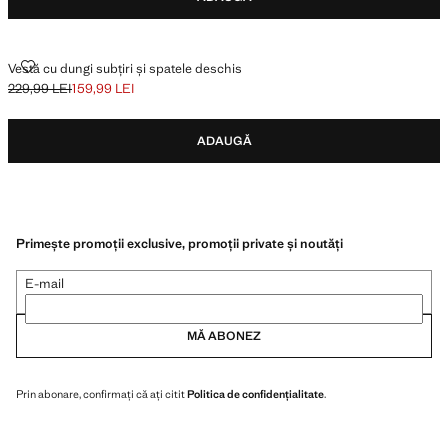
VESTĂ CU DUNGI SUBȚIRI ȘI SPATELE DESCHIS
Vestă cu dungi subțiri și spatele deschis
229,99 LEI
159,99 LEI
Preț inițial tăiat [229,99 LEI ]
Preț actual [159,99 LEI ]
ADAUGĂ
Primește promoții exclusive, promoții private și noutăți
E-mail
MĂ ABONEZ
Prin abonare, confirmați că ați citit
Politica de confidențialitate
.