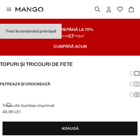
SOLDARE
PÂNĂ LA 70%
Treci la conținutul principal
Ultimele Prețuri
CUMPĂRĂ ACUM
TOPURI ȘI TRICOURI DE FETE
Schim
Afi
FILTREAZĂ ȘI ORDONEAZĂ
Afi
Afi
TRICOU DIN BUMBAC IMPRIMAT
Tricou din bumbac imprimat
45,99 LEI
Preț actual [45,99 LEI ]
ADAUGĂ