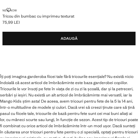
TRICOU DIN BUMBAC CU IMPRIMEU TEXTURAT
NEW NOW
Tricou din bumbac cu imprimeu texturat
75,99 LEI
Preț actual [75,99 LEI ]
ADAUGĂ
Îți poți imagina garderoba fiicei tale fără tricourile esențiale? Nu există nicio
îndoială că acest articol de îmbrăcăminte este baza garderobei copiilor.
Tricourile le vor însoți pe fete în viața de zi cu zi la școală, dar și la petreceri,
serbări și ieșiri. Nu există un alt articol de îmbrăcăminte mai versatil, iar la
Mango Kids știm asta! De aceea, avem tricouri pentru fete de la 5 la 14 ani,
într-o multitudine de modele și culori. Dacă vrei să creezi ținute care să țină
pasul cu fiicele tale, tricourile de bază pentru fete sunt cei mai buni aliați ai
lor, cu mâneci scurte sau lungi, în funcție de sezon. Acest tip de tricouri poate
fi combinat cu orice articol de îmbrăcăminte într-un mod ușor. Dacă sunteți
în căutarea unor tricouri pentru fete pentru o zi specială, optați pentru tricouri