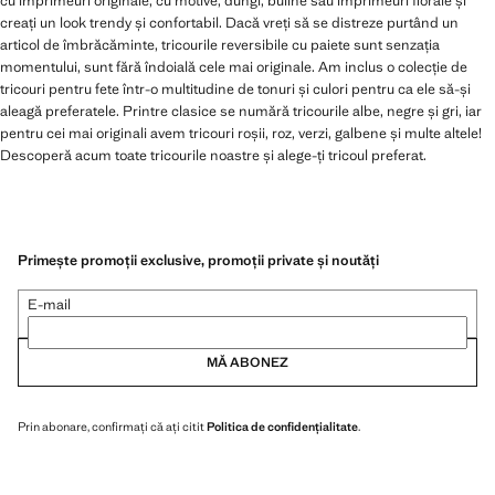
cu imprimeuri originale, cu motive, dungi, buline sau imprimeuri florale și
creați un look trendy și confortabil. Dacă vreți să se distreze purtând un
articol de îmbrăcăminte, tricourile reversibile cu paiete sunt senzația
momentului, sunt fără îndoială cele mai originale. Am inclus o colecție de
tricouri pentru fete într-o multitudine de tonuri și culori pentru ca ele să-și
aleagă preferatele. Printre clasice se numără tricourile albe, negre și gri, iar
pentru cei mai originali avem tricouri roșii, roz, verzi, galbene și multe altele!
Descoperă acum toate tricourile noastre și alege-ți tricoul preferat.
Primește promoții exclusive, promoții private și noutăți
E-mail
MĂ ABONEZ
Prin abonare, confirmați că ați citit
Politica de confidențialitate
.