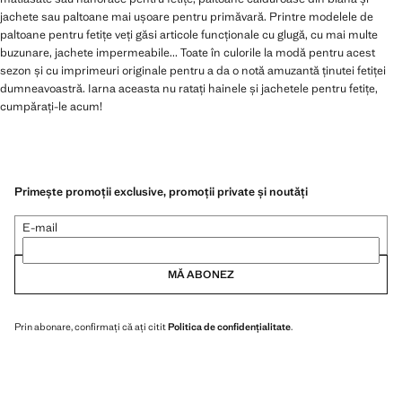
jachete sau paltoane mai ușoare pentru primăvară. Printre modelele de
paltoane pentru fetițe veți găsi articole funcționale cu glugă, cu mai multe
buzunare, jachete impermeabile... Toate în culorile la modă pentru acest
sezon și cu imprimeuri originale pentru a da o notă amuzantă ținutei fetiței
dumneavoastră. Iarna aceasta nu ratați hainele și jachetele pentru fetițe,
cumpărați-le acum!
Primește promoții exclusive, promoții private și noutăți
E-mail
MĂ ABONEZ
Prin abonare, confirmați că ați citit
Politica de confidențialitate
.