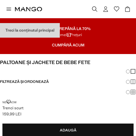
SOLDARE
PÂNĂ LA 70%
Treci la conținutul principal
Ultimele Prețuri
CUMPĂRĂ ACUM
PALTOANE ȘI JACHETE DE BEBE FETE
Schim
Afi
FILTREAZĂ ȘI ORDONEAZĂ
Afi
Afi
TRENCI SCURT
NEW NOW
Trenci scurt
159,99 LEI
Preț actual [159,99 LEI ]
ADAUGĂ