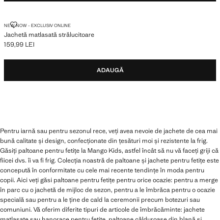
JACHETĂ MATLASATĂ STRĂLUCITOARE
NEW NOW - EXCLUSIV ONLINE
Jachetă matlasată strălucitoare
159,99 LEI
Preț actual [159,99 LEI ]
ADAUGĂ
Pentru iarnă sau pentru sezonul rece, veți avea nevoie de jachete de cea mai
bună calitate și design, confecționate din țesături moi și rezistente la frig.
Găsiți paltoane pentru fetițe la Mango Kids, astfel încât să nu vă faceți griji că
fiicei dvs. îi va fi frig. Colecția noastră de paltoane și jachete pentru fetițe este
concepută în conformitate cu cele mai recente tendințe în moda pentru
copii. Aici veți găsi paltoane pentru fetițe pentru orice ocazie: pentru a merge
în parc cu o jachetă de mijloc de sezon, pentru a le îmbrăca pentru o ocazie
specială sau pentru a le ține de cald la ceremonii precum botezuri sau
comuniuni. Vă oferim diferite tipuri de articole de îmbrăcăminte: jachete
matlasate sau hanorace pentru fetițe, paltoane călduroase din blană și