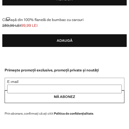
CĂMAȘĂ DIN 100% FLANELĂ DE BUMBAC CU CAROURI
Cămașă din 100% flanelă de bumbac cu carouri
239,99 LEI
99,99 LEI
Preț inițial tăiat [239,99 LEI ]
Preț actual [99,99 LEI ]
ADAUGĂ
Primește promoții exclusive, promoții private și noutăți
E-mail
MĂ ABONEZ
Prin abonare, confirmați că ați citit
Politica de confidențialitate
.