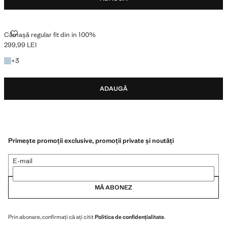
CĂMAȘĂ REGULAR FIT DIN IN 100%
Cămașă regular fit din in 100%
299,99 LEI
Preț actual [299,99 LEI ]
Câteva culori
+
3
ADAUGĂ
Primește promoții exclusive, promoții private și noutăți
E-mail
MĂ ABONEZ
Prin abonare, confirmați că ați citit
Politica de confidențialitate
.