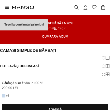
SOLDARE
PÂNĂ LA 70%
Treci la conținutul principal
Ultimele Prețuri
CUMPĂRĂ ACUM
CAMASI SIMPLE DE BĂRBAȚI
Schim
Afi
FILTREAZĂ ȘI ORDONEAZĂ
Afi
Afi
CĂMAȘĂ SLIM FIT DIN IN 100 %
Cămașă slim fit din in 100 %
299,99 LEI
Preț actual [299,99 LEI ]
Câteva culori
+
6
ADAUGĂ