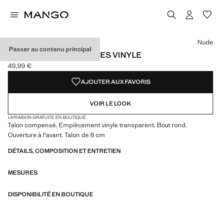
Choisissez une couleur
Nude
Passer au contenu principal
SANDALES COMPENSÉES VINYLE
49,99 €
Prix actuel [49,99 € ]
AJOUTER AUX FAVORIS
VOIR LE LOOK
LIVRAISON GRATUITE EN BOUTIQUE
Talon compensé. Empiècement vinyle transparent. Bout rond.
Ouverture à l'avant. Talon de 6 cm
DÉTAILS, COMPOSITION ET ENTRETIEN
MESURES
DISPONIBILITÉ EN BOUTIQUE