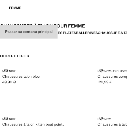
FEMME
CHAUSSURES À TALON POUR FEMME
Passer au contenu principal
TOUT
SANDALES À TALON
SANDALES PLATES
BALLERINES
CHAUSSURE A T
FILTRER ET TRIER
CHAUSSURES TALON BLOC
CHAUSSURES 
NEW NOW
NEW NOW - EXCLUSIVI
Chaussures talon bloc
Chaussures comp
49,99 €
129,99 €
Prix actuel [49,99 € ]
Prix actuel [129,9
CHAUSSURES À TALON KITTEN BOUT POINTU
CHAUSSURES 
NEW NOW
NEW NOW
Chaussures à talon kitten bout pointu
Chaussures à talo