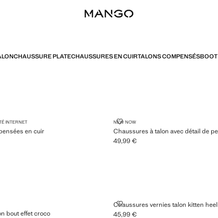
ALON
CHAUSSURE PLATE
CHAUSSURES EN CUIR
TALONS COMPENSÉS
BOOT 
COMPENSÉES EN CUIR
CHAUSSURES À TALON AVEC DÉT
TÉ INTERNET
NEW NOW
ensées en cuir
Chaussures à talon avec détail de pe
49,99 €
9 € ]
Prix actuel [49,99 € ]
À TALON BOUT EFFET CROCO
CHAUSSURES VERNIES TALON KI
Chaussures vernies talon kitten heel
n bout effet croco
45,99 €