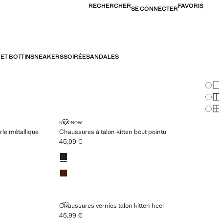
RECHERCHER
FAVORIS
SE CONNECTER
ET BOTTIN
SNEAKERS
SOIRÉE
SANDALES
Cha
Af
Af
Af
AIL DE PERLE MÉTALLIQUE
CHAUSSURES À TALON KITTEN BOUT POINTU
NEW NOW
rle métallique
Chaussures à talon kitten bout pointu
45,99 €
Prix actuel [45,99 € ]
Couleurs
Chocolat
Cognac
TTEN HEEL
CHAUSSURES VERNIES TALON KITTEN HEEL
Chaussures vernies talon kitten heel
45,99 €