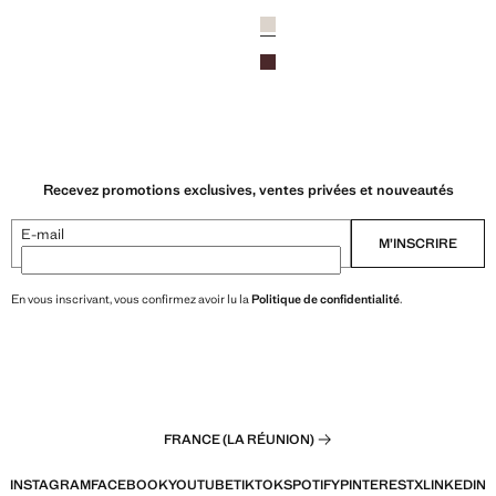
Prix actuel [45,99 € ]
Couleurs
Écru
 € ]
Bordeaux
Recevez promotions exclusives, ventes privées et nouveautés
E-mail
M’INSCRIRE
En vous inscrivant, vous confirmez avoir lu la
Politique de confidentialité
.
FRANCE (LA RÉUNION)
INSTAGRAM
FACEBOOK
YOUTUBE
TIKTOK
SPOTIFY
PINTEREST
X
LINKEDIN