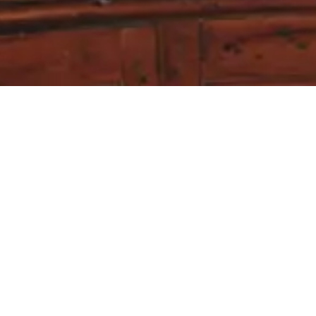
Recevez promotions exclusives, ventes privées et nouveautés
E-mail
M’INSCRIRE
En vous inscrivant, vous confirmez avoir lu la
Politique de confidentialité
.
FRANCE (LA RÉUNION)
INSTAGRAM
FACEBOOK
YOUTUBE
TIKTOK
SPOTIFY
PINTEREST
X
LINKEDIN