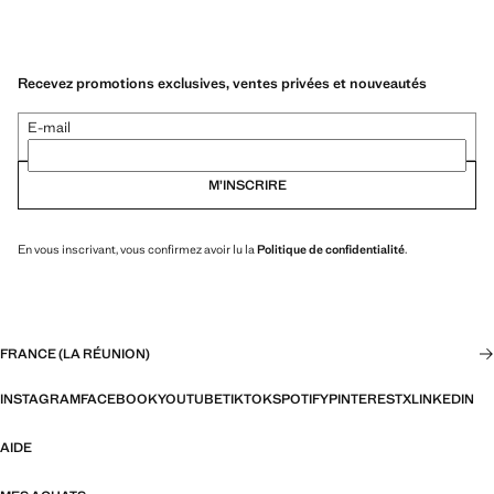
Recevez promotions exclusives, ventes privées et nouveautés
E-mail
M’INSCRIRE
En vous inscrivant, vous confirmez avoir lu la
Politique de confidentialité
.
FRANCE (LA RÉUNION)
INSTAGRAM
FACEBOOK
YOUTUBE
TIKTOK
SPOTIFY
PINTEREST
X
LINKEDIN
AIDE