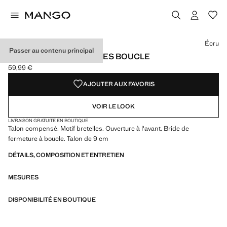
Choisissez une couleur
Couleur Écru sélectionnée
Écru
Passer au contenu principal
SANDALES COMPENSÉES BOUCLE
59,99 €
Prix actuel [59,99 € ]
AJOUTER AUX FAVORIS
VOIR LE LOOK
LIVRAISON GRATUITE EN BOUTIQUE
Talon compensé. Motif bretelles. Ouverture à l'avant. Bride de
fermeture à boucle. Talon de 9 cm
DÉTAILS, COMPOSITION ET ENTRETIEN
MESURES
DISPONIBILITÉ EN BOUTIQUE