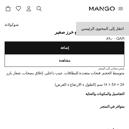
حدد اللون
شوكولاتة
انتقل إلى المحتوى الرئيسي
محفظة متوسطة الحجم مع خرز صغير
QAR ٨٩٫٠٠
السعر الحالي [QAR ٨٩٫٠٠ ]
إضافة
مشاهدة
شحن مجاني إلى المتجر
متوسط الحجم. فتحات متعددة للبطاقات. جيب داخلي. إغلاق بسحاب. شعار بارز
2# × 3# × 1# سم (الطول x الارتفاع x العرض)
التفاصيل والمكونات والعناية
متوافر في المتجر