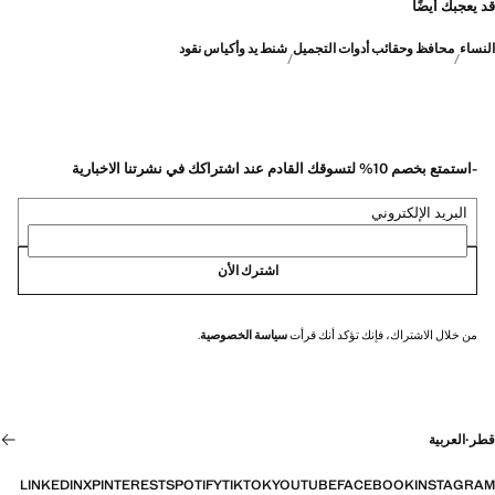
قد يعجبك أيضًا
النساء
محافظ وحقائب أدوات التجميل
شنط يد وأكياس نقود
-استمتع بخصم 10% لتسوقك القادم عند اشتراكك في نشرتنا الاخبارية
البريد الإلكتروني
اشترك الأن
من خلال الاشتراك، فإنك تؤكد أنك قرأت
سياسة الخصوصية
.
قطر
·
العربية
LINKEDIN
X
PINTEREST
SPOTIFY
TIKTOK
YOUTUBE
FACEBOOK
INSTAGRAM