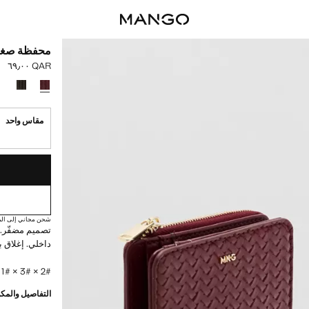
محفظة صغي
QAR ٦٩٫٠٠
السعر الحالي [QAR ٦٩٫٠٠ 
حدد اللون
مقاس واحد
القطع الأخيرة!
غير متوفر. أنا أري
شحن مجاني إلى الم
تصميم مضفّر. 
داخلي. إغلاق 
2# × 3# × 1# سم (الطول x الارتفاع x العرض)
التفاصيل والمكو