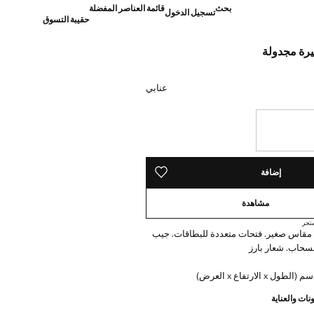
بحث
قائمة العناصر المفضلة
تسجيل الدخول
حقيبة التسوق
رة مجدولة
]
عنابي
ده!
إضافة
حفظه في قائمة منتجاتك المفضلة
مشاهدة
تجر
مقاس صغير. فتحات متعددة للبطاقات. جيب
بسحاب. شعار بارز
نات والعناية