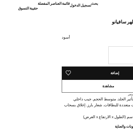
بحث
قائمة العناصر المفضلة
تسجيل الدخول
حقيبة التسوق
ر سافيانو
]
أسود
ده!
إضافة
حفظه في قائمة منتجاتك المفضلة
مشاهدة
تجر
 تأثير الجلد. متوسط الحجم. جيب داخلي
متعددة للبطاقات. شعار بارز. إغلاق بسحاب
نات والعناية