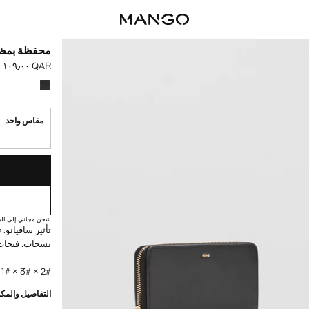
محفظة بمظه
QAR ١٠٩٫٠٠
السعر الحالي [QAR ١٠٩٫٠٠ 
حدد اللون
مقاس واحد
القطع الأخيرة!
غير متوفر. أنا أري
شحن مجاني إلى الم
تأثير سافيانو.
بسحاب. فتحات 
2# × 3# × 1# سم (الطول x الارتفاع x العرض)
التفاصيل والمكو