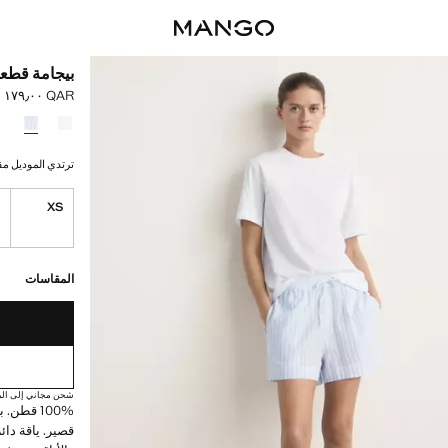
بيجامة قطع
QAR ١٧٩٫٠٠
السعر الحالي [QAR ١٧٩٫٠٠ 
حدد اللون
ترتدي الموديل مقاس S ويبلغ طوله
S
XS
القطع الأخيرة!
غير متوفر. أنا أري
المقاسات
شحن مجاني إلى الم
100% قطن
قصير. ياقة دائ