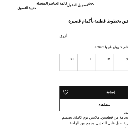
بحث
قائمة العناصر المفضلة
تسجيل الدخول
حقيبة التسوق
تين بخطوط قطنية بأكمام قصيرة
]
أزرق
ا 178cm.
XL
L
M
ده!
إضافة
حفظه في قائمة منتجاتك المفضلة
مشاهدة
تجر
. بيجامة من قطعتين. ملابس نوم كاملة. تصميم
رية. حبل قابل للتعديل. يجمع بين الراحة