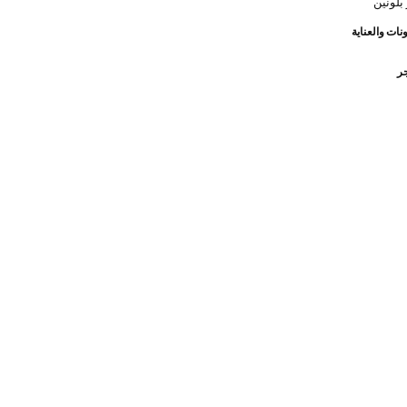
 بلونين
نات والعناية
جر