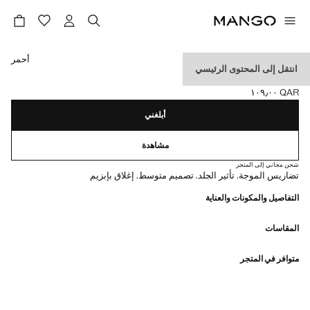
حدد اللون
أحمر
انتقل إلى المحتوى الرئيسي
حزام بمشبك بيضاوي
QAR ١٠٩٫٠٠
السعر الحالي [QAR ١٠٩٫٠٠ ]
أبلغني
مشاهدة
شحن مجاني إلى المتجر
تضاريس الموجة. تأثير الجلد. تصميم متوسط. إغلاق بإبزيم
التفاصيل والمكونات والعناية
المقاسات
متوافر في المتجر