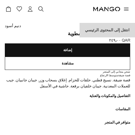
حدد اللون
دنيم أسود
انتقل إلى المحتوى الرئيسي
برمودا بقصة ضيقة وحافة مطوية
QAR ٢٤٩٫٠٠
السعر الحالي [QAR ٢٤٩٫٠٠ ]
إضافة
مشاهدة
شحن مجاني إلى المتجر
قصة ضيقة
متوسط الارتفاع
قصة ضيقة. نسيج قطني. حلقات للحزام. إغلاق بسحاب وزر. جيبان جانبيان. جيب
للعملات المعدنية. جيبان خلفيان برقعة. حاشية في الأسفل
التفاصيل والمكونات والعناية
المقاسات
متوافر في المتجر