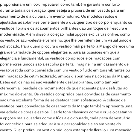
proporcionam um look impecável, como também garantem conforto
durante toda a celebração, quer esteja à procura de um vestido para um
casamento de dia ou para um evento noturno. Os modelos rectos e
ajustados adaptam-se perfeitamente a qualquer tipo de corpo, enquanto os
vestidos florais e os acabamentos brilhantes dão um toque de frescura e
modernidade. Além disso, a coleção inclui opções exclusivas online, como
os vestidos azul-celeste e vermelho, que lhe permitem ter um visual único e
sofisticado. Para quem procura o vestido midi perfeito, a Mango oferece uma
grande variedade de opções elegantes e, para as ocasiões em que a
elegância é fundamental, os vestidos compridos e os macacões com
pormenores únicos são a escolha perfeita. Imagine ir a um casamento de
verão vestida como convidada com um vestido fluido em tons vibrantes ou
um macacão de cetim texturado, ambos disponíveis na coleção da Mango.
Estes estilos não só são visualmente deslumbrantes, como também
oferecem a liberdade de movimentos de que necessita para desfrutar ao
máximo do evento. Os vestidos compridos para convidadas de casamento
são uma excelente forma de se destacar com sofisticação. A coleção de
vestidos para convidadas de casamento da Mango também apresenta uma
variedade de cores e estilos. Desde tons clássicos como o cru e o castanho
a opções mais ousadas como o fúcsia e o dourado, cada peça de vestuário
foi concebida para se adequar à sua personalidade e ao ambiente do
evento. Quer prefira um vestido midi com estampado floral ou um macacão