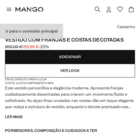
Selecione uma cor
Castanho
Ir para o conteúdo principal
CAPSULE
VESTIDO COM FRANJAS E COSTAS DECOTADAS
200,00 €
159,99 €
-20%
Preço inicial riscado [200,00 € ]
Preço atual [159,99 € ]
ADICIONAR
VER LOOK
ENVIO GRATUITO PARA A LOJA
CORTE JUSTO
COMPRIMENTO MIDI
Este vestido personifica a elegância moderna. Apresenta franjas
cuidadosamente desenhadas para criarem um movimento fluido e
sofisticado. As alças finas cruzadas nas costas dão um toque elegante
que realça a estrutura do vestido, enquanto o decote acentuado nas
costas dá um toque de sensualidade requintada. Design de franjas.
LER MAIS
Design justo. Design midi. Gola drapeada. Sem mangas. Alças
cruzadas nas costas. Decote em V nas costas. Fecho de correr na
PORMENORES, COMPOSIÇÃO E CUIDADOS A TER
parte posterior. Forro interior. A cor castanha é exclusiva online. Esta
peça pertence à nossa coleção de festa e evento, desenhada para