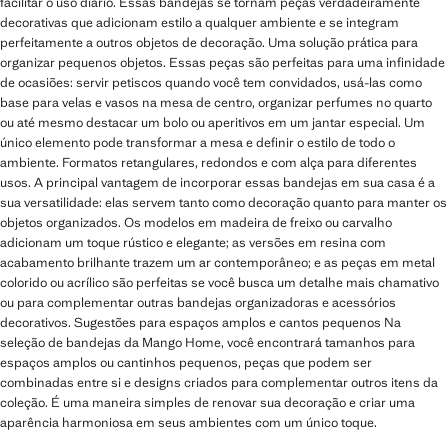
facilitar o uso diário. Essas bandejas se tornam peças verdadeiramente
decorativas que adicionam estilo a qualquer ambiente e se integram
perfeitamente a outros objetos de decoração. Uma solução prática para
organizar pequenos objetos. Essas peças são perfeitas para uma infinidade
de ocasiões: servir petiscos quando você tem convidados, usá-las como
base para velas e vasos na mesa de centro, organizar perfumes no quarto
ou até mesmo destacar um bolo ou aperitivos em um jantar especial. Um
único elemento pode transformar a mesa e definir o estilo de todo o
ambiente. Formatos retangulares, redondos e com alça para diferentes
usos. A principal vantagem de incorporar essas bandejas em sua casa é a
sua versatilidade: elas servem tanto como decoração quanto para manter os
objetos organizados. Os modelos em madeira de freixo ou carvalho
adicionam um toque rústico e elegante; as versões em resina com
acabamento brilhante trazem um ar contemporâneo; e as peças em metal
colorido ou acrílico são perfeitas se você busca um detalhe mais chamativo
ou para complementar outras bandejas organizadoras e acessórios
decorativos. Sugestões para espaços amplos e cantos pequenos Na
seleção de bandejas da Mango Home, você encontrará tamanhos para
espaços amplos ou cantinhos pequenos, peças que podem ser
combinadas entre si e designs criados para complementar outros itens da
coleção. É uma maneira simples de renovar sua decoração e criar uma
aparência harmoniosa em seus ambientes com um único toque.