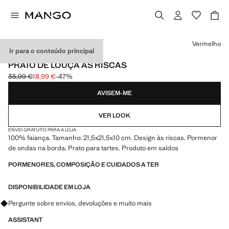
Selecione uma cor
Vermelho
Ir para o conteúdo principal
MADE IN PORTUGAL
PRATO DE LOUÇA ÀS RISCAS
35,99 €
18,99 €
-47%
Preço inicial riscado [35,99 € ]
Preço atual [18,99 € ]
AVISEM-ME
VER LOOK
ENVIO GRATUITO PARA A LOJA
100% faiança. Tamanho: 21,5x21,5x10 cm. Design às riscas. Pormenor
de ondas na borda. Prato para tartes. Produto em saldos
PORMENORES, COMPOSIÇÃO E CUIDADOS A TER
DISPONIBILIDADE EM LOJA
Pergunte sobre envios, devoluções e muito mais
ASSISTANT