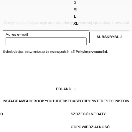
S
 WZORZYSTY T-SHIRT
BAWEŁNIANY WZORZYSTY T-
M
 WZORZYSTY T-SHIRT
BAWEŁNIANY WZORZYSTY T-
L
 WZORZYSTY T-SHIRT
BAWEŁNIANY WZORZYSTY T-
Otrzymuj ekskluzywne promocje, oferty prywatnej sprzedaży i nowości
XL
Y WZORZYSTY T-SHIRT
BAWEŁNIANY WZORZYSTY T-
Adres e-mail
SUBSKRYBUJ
Subskrybując, potwierdzasz, że przeczytałeś(-aś)
Politykę prywatności
.
POLAND
INSTAGRAM
FACEBOOK
YOUTUBE
TIKTOK
SPOTIFY
PINTEREST
X
LINKEDIN
GO
SZCZEGÓLNE DATY
ODPOWIEDZIALNOŚĆ