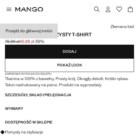
Wybierz kolor
Złamana biel
Przejdź do głównej treści
BAWEŁNIANY WZORZYSTY T-SHIRT
75,99 zł
45,99 zł
-39%
Skreślona cena początkowa [75,99 zł ]
Aktualna cena [45,99 zł ]
DODAJ
POKAŻ LOOK
DARMOWA WYSYŁKA DO SKLEPU
Tkanina w 100% z bawełny. Prosty krój. Okrągły dekolt. Krótki rękaw.
Tekst nadrukowany na piersi. Produkt na wyprzedaży
SZCZEGÓŁY, SKŁAD I PIELĘGNACJA
WYMIARY
DOSTĘPNOŚĆ W SKLEPIE
Zapytaj o stylizacje, ubrania i trendy
Pomysły na stylizacje